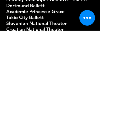
Dortmund
Ballett
Academie Princesse Grace
Tokio City Ballett
Slovenien National Theater
Croatian National Theater
Gyori Ballett
Hochschule für Musik u
nd Tanz Zürich
National Theater in Novi Sad
Berlin Ballett
Augsburg Ballett
Architanz in Tokio Japan (Open c
lasses und Workshops)
Gina Workshop Hamburg
CDSH Hamburg (Worksh
op)
On-Stage Hamburg (Open Class
es)
Queensland Dance School of
Excellence