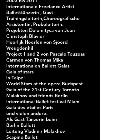
2003 bis 2011
Internationale Freelance Artist
Balletttänzerin , Gast
Trainingsleiterin,Choreografische
Assistentin, Probeleiterin.
Projekten
Dolomityca
von Jean
Christoph Bl
avier
Heerlijk Heerlen von Sjoerd
Vreugdenhil
Project 1 and 2 von Pascale Tou
zeau
Carmen von Thomas M
ika
Internationalen Ballett Galas
Gala of stars
in Taipei
World Stars at the opera Budapest
Gala of the 21st Century Toronto
Malakhov and friends Berlin
International Ballet festival Miami
Gala des étoiles Paris
und vielen andere.
Als Gast Tänzerin beim
Berlin Ballett
Leitung Vladimir Malakhov
Scapino Ballet