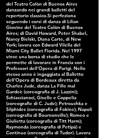
del Teatro Colòn di Buenos Aires
danzando nei grandi balletti del
repertorio classico.Si perfeziona
seguendo i corsi di danza di Lilian
Giovine del Teatro Colòn di Buenos
Aires; di David Howard, Peter Shabel,
Nancy Bielski, Diana Carte, di New
York; lavora con Edward Vilella del
Miami City Ballet Florida. Nel 1997
vince una borsa di studio che le
permette di lavorare in Francia con i
Professori dell’Opera di Parigi. Nello
stesso anno è ingaggiata al Balletto
dell’Opera di Bordeaux diretta da
Charles Jude, danza La Fille mal
Gardeè (coreografia di J. Lazzini);
Schiaccianoci, Giselle e Coppelia
(coreografie di C. Jude); Petrouchka e
Silphides (coreografia di Fokine); Napoli
(coreografia di Bournonville); Romeo e
Giulietta (coreografia di Titt Harm);
Raymonda (coreografia di Petipà) e
Continuo (coreografia di Tudor). Lavora