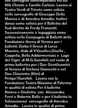
con coreografi contemporanei tra cui
Nils Christe e Carolin Carlson. Lavora al
Teatro Verdi di Trieste come solista
nelle coreografie di Giuseppe Della
Monica e di Amedeo Amodio. Inoltre
danza come solista per il Balletto del
Sud diretto da Fredy Franzutti.
Successivamente è ingaggiata come
solista nella Compagnia di Balletti della
Fondazione Arena di Verona per i
balletti: Zorba il Greco di Lorca
Massine, Aida di V.Vassiliev,Giselle ,
Coppelia, Bella Addormentata e Lago
dei Cigni di M.G.Garofoli; nel ruolo di
prima ballerina per i Due Gentiluomini
di Verona di Stefano Giannetti e nel
Don Chisciotte (Kitri) di
Petipa’/Garofoli. Lavora con la
Fondazione Teatro Massimo di Palermo
in qualità di solista Per il balletto
Romeo e Giulietta con Alessandra
Ferri e Roberto Bolle e per il balletto lo
Schiaccianoci coreografie di Amedeo
Amodio. Lavora in qualità di prima