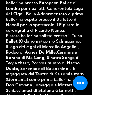
ballerina presso European Ballet di
Londra per i balletti Cenerentola Lago
dei Cigni, Bella Addormentata e prima
ballerina ospite presso il Balletto di
Napoli per lo spettacolo il Pipistrello
coreografia di Ricardo Nunez.
E stata ballerina solista presso il Tulsa
Ballet (Oklahoma) con lo Schiaccianoci
il lago dei cigni di Marcello Angelini,
Rodeo di Agnes De Mille,Carmina a
Burana di Ma Cong, Sinatra Songs di
Twyla tharp, Por vos muero di Nacho
Duato, Serenade di Balanchine . E
ingaggiata dal Teatro di Kaiserslautern
(Germania) come prima ballerina Danza
Don Giovanni, omaggio a Mozart e
Schiaccianoci di Stefano Giannetti,
A'winged di Kevin Haigen.Partecipa a
numerosi Gala di danza in Germania,
Inghilterra, Francia, Stati
Uniti,Argentina e Italia. Maria Victoria
Ignomiriello è maestra di danza e
repertorio classico, conoscitrice dei
metodi per la danza classica quali il